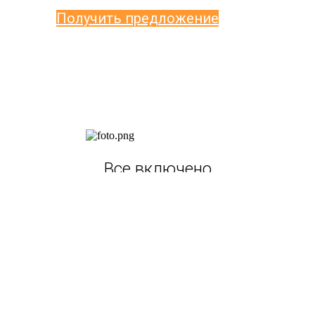
Получить предложение
Все включено
Портретная и репортажная фотосъемка,
разработка макета, печать альбомов
Бесплатный альбом
Подарок для педагога