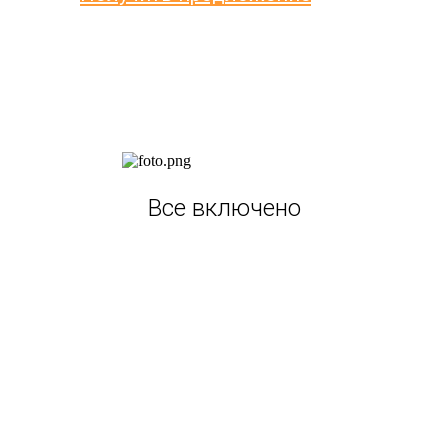
Все включено
Портретная и репортажная фотосъемка,
разработка макета, печать альбомов
Бесплатный альбом
Подарок для педагога