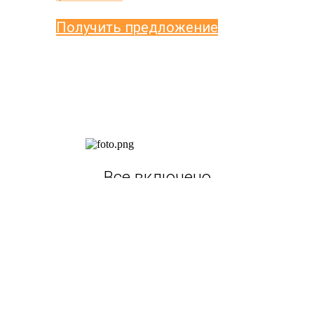
Получить предложение
Все включено
Портретная и репортажная фотосъемка,
разработка макета, печать альбомов
Бесплатный альбом